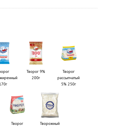
ворог
Творог 9%
Творог
жиренный
200г
рассыпчатый
170г
5% 250г
Творог
Творожный