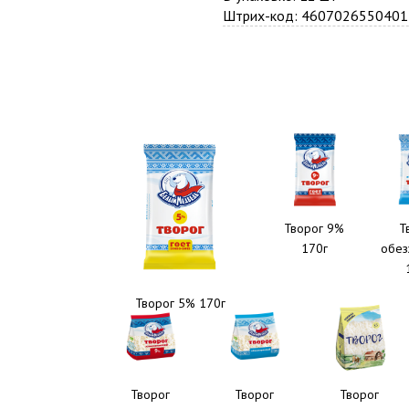
Штрих-код: 4607026550401
Творог 9%
Т
170г
обез
Творог 5% 170г
Творог
Творог
Творог